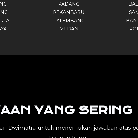
NG
PADANG
BA
ANG
PEKANBARU
SA
RTA
PALEMBANG
BAN
AYA
MEDAN
PO
AAN YANG SERING 
yaan Dwimatra untuk menemukan jawaban atas p