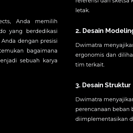
referensi dan sketsa k
letak.
ects, Anda memilih
2. Desain Modelin
do yang berdedikasi
 Anda dengan presisi
Dwimatra menyajika
n temukan bagaimana
ergonomis dan dilih
njadi sebuah karya
tim terkait.
3. Desain Struktur
Dwimatra menyajika
perencanaan beban b
diimplementasikan d