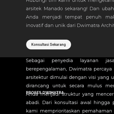
Hubungi tim kami untuk mengetahui
arsitek Manado sekarang! Dan ubah
Anda menjadi tempat penuh ma
inovatif dan unik dari Dwimatra Archit
Konsultasi Sekarang
Sebagai penyedia layanan jas
berepengalaman, Dwimatra percaya 
arsitektur dimulai dengan visi yang 
dirancang untuk secara mulus men
PROSES DWIMATRA
Anda menjadi struktur yang mence
abadi. Dari konsultasi awal hingga
kami memprioritaskan pemahaman 