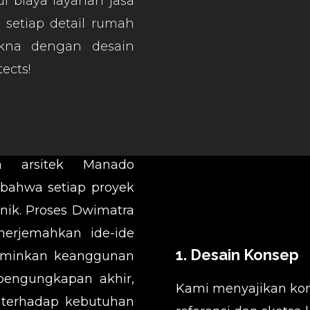
 biaya layanan jasa
 setiap detail rumah
kna dengan desain
ects!
a arsitek Manado
bahwa setiap proyek
unik. Proses Dwimatra
erjemahkan ide-ide
1. Desain Konsep
rminkan keanggunan
 pengungkapan akhir,
Kami menyajikan ko
terhadap kebutuhan